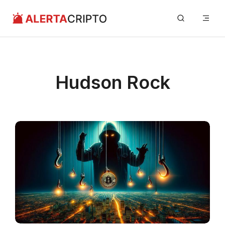
Saltar
Me
al
contenido
Hudson Rock