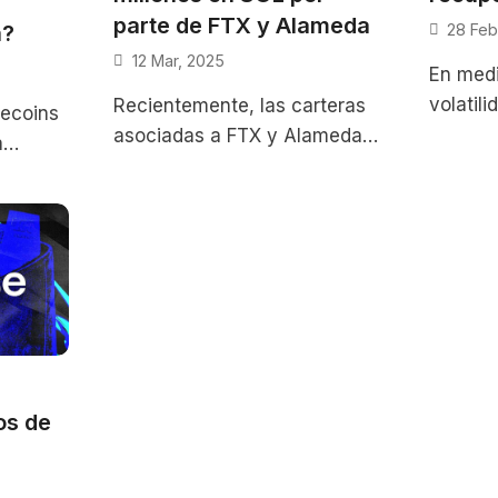
parte de FTX y Alameda
a?
28 Feb
12 Mar, 2025
En medi
volatili
Recientemente, las carteras
ecoins
Solana 
asociadas a FTX y Alameda
a
signos 
Research han realizado el
una caí
unstaking de más de 3
X y
millones de tokens
os de