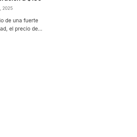
, 2025
o de una fuerte
dad, el precio de
(SOL) ha mostrado
de recuperación tras
da drástica