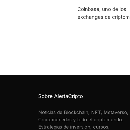
Coinbase, uno de los
exchanges de cripto
más importantes, ha 
contratos de futuros d
Solana (SOL), regulad
la
Sobre AlertaCripto
Noticias de Blockchain, NFT, Metaverso,
Criptomonedas y todo el criptomundo.
Estrategias de inversión, cursos,