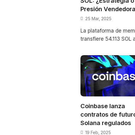
SOL: ¿Estrategia o
Presión Vendedor
25 Mar, 2025
La plataforma de mem
transfiere 54.113 SOL 
Kraken en medio de
lanzamiento de su DE
debates sobre el
Coinbase lanza
contratos de futur
Solana regulados
19 Feb, 2025