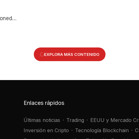
monedas
lanzado
e
os por
EXPLORA MÁS CONTENIDO
Enlaces rápidos
Últimas noticias
Trading
EEUU y Mercado Cr
Inversión en Cripto
Tecnología Blockchain
C