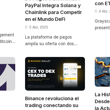
con E
PayPal Integra Solana y
4 Abr,
Chainlink para Competir
en el Mundo DeFi
Graysca
5 Abr, 2025
present
Bolsa y
gement
La plataforma de pagos
Estados
itcoin
amplía su oferta con dos
solicitu
egia
líderes de Web3, potenciando
sca
acceso institucional y retail
s de 4-
en EE.UU. En
La His
Binance revoluciona el
Desde 
trading conectando su
la Act