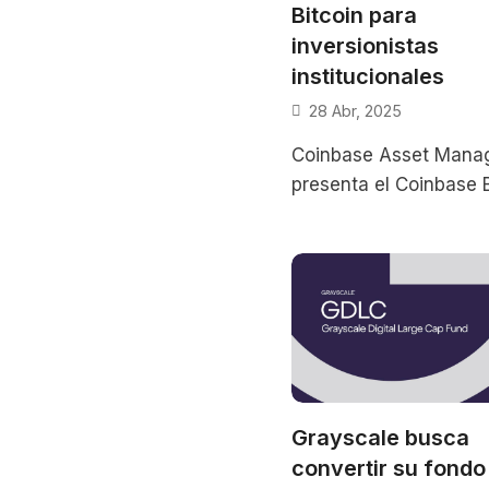
Bitcoin para
inversionistas
institucionales
28 Abr, 2025
Coinbase Asset Mana
presenta el Coinbase B
Yield Fund, una estrat
conservadora que bu
retornos netos anuale
8% en
Grayscale busca
convertir su fondo