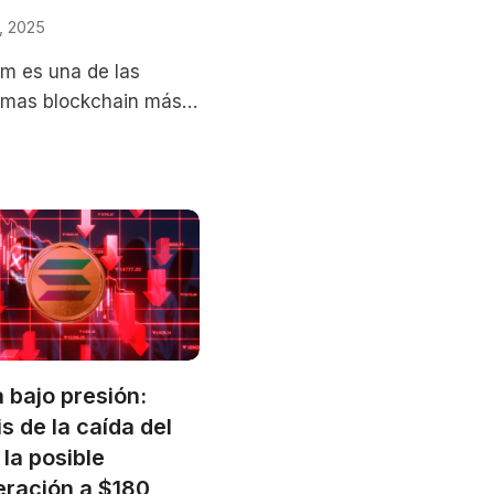
, 2025
m es una de las
rmas blockchain más
ntes en el mundo de
ptomonedas y la
gía descentralizada.
 bajo presión:
is de la caída del
la posible
eración a $180