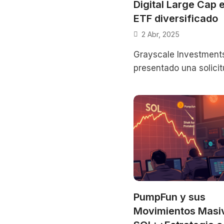
Digital Large Cap 
ETF diversificado
2 Abr, 2025
Grayscale Investment
presentado una solici
transformar su fondo D
Large Cap en un fond
cotizado en bolsa (ETF
PumpFun y sus
Movimientos Masi