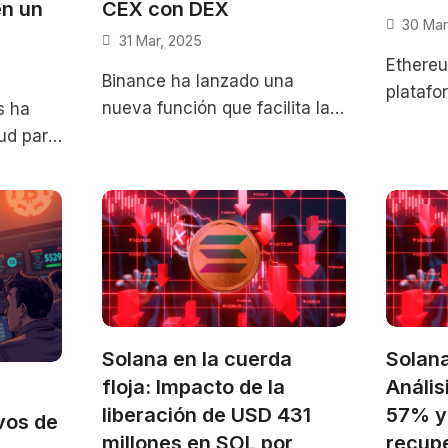
en un
CEX con DEX
30 Mar
31 Mar, 2025
Ethereu
Binance ha lanzado una
platafo
nueva función que facilita la
s ha
influye
interoperabilidad entre su
tud para
las cri
exchange centralizado (CEX)
igital
tecnolo
y exchanges
o
Su
descentralizados (DEX),
)
eliminando
Solana en la cuerda
Solana
floja: Impacto de la
Anális
liberación de USD 431
57% y 
vos de
millones en SOL por
recup