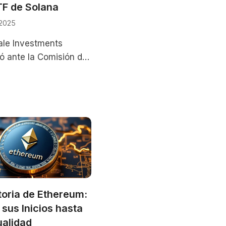
TF de Solana
 2025
le Investments
ó ante la Comisión de
 Valores de los
 Unidos (SEC) una
d para convertir su
toria de Ethereum:
sus Inicios hasta
ualidad