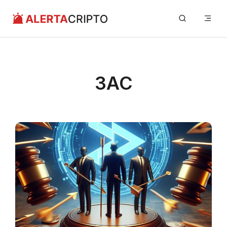
Saltar
Me
al
contenido
3AC