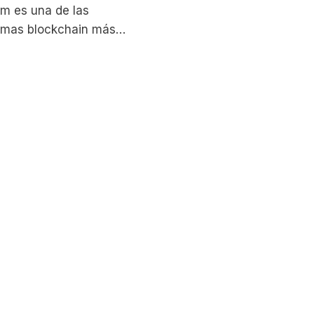
m es una de las
rmas blockchain más
ntes en el mundo de
ptomonedas y la
gía descentralizada.