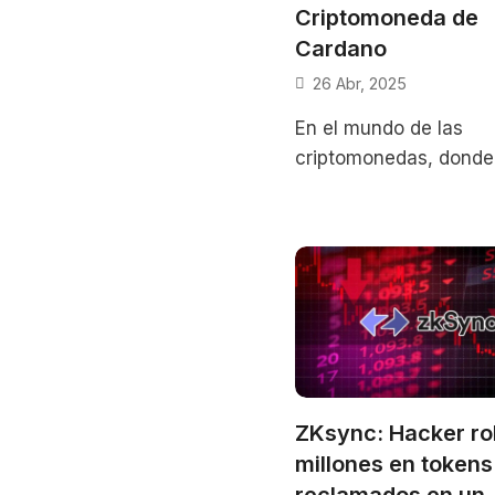
Criptomoneda de
Cardano
26 Abr, 2025
En el mundo de las
criptomonedas, donde
innovación y la espec
a menudo dictan el rit
Cardano y su
ZKsync: Hacker ro
millones en tokens
reclamados en un