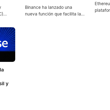
Ethereu
y
Binance ha lanzado una
platafo
C)
nueva función que facilita la
influye
ón
interoperabilidad entre su
las cri
misores
exchange centralizado (CEX)
tecnolo
ercado
y exchanges
Su
descentralizados (DEX),
eliminando
la
il y