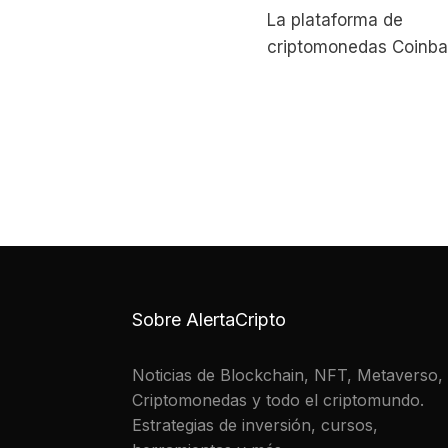
La plataforma de
criptomonedas Coinba
expresado su rechazo
nueva propuesta de
regulación de stablec
Brasil, argumentando
Sobre AlertaCripto
Noticias de Blockchain, NFT, Metaverso,
Criptomonedas y todo el criptomundo.
Estrategias de inversión, cursos,