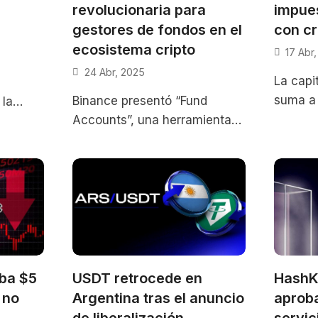
revolucionaria para
impue
gestores de fondos en el
con c
ecosistema cripto
17 Abr
24 Abr, 2025
La capi
suma a 
Binance presentó “Fund
 la
activos
Accounts”, una herramienta
ulación
a sus c
innovadora que permite a
mo,
impuest
gestores de fondos
consolidar activos de
inversores en cuentas
ómnibus,
ba $5
USDT retrocede en
HashK
 no
Argentina tras el anuncio
aproba
de liberalización
servic