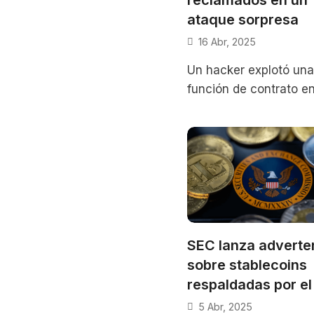
ataque sorpresa
16 Abr, 2025
Un hacker explotó una
función de contrato e
ZKsync para acuñar 11
millones de tokens ZK
provocando pérdidas
millonarias y
SEC lanza adverte
sobre stablecoins
respaldadas por el
5 Abr, 2025