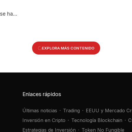
se ha
 a una
oins en
EXPLORA MÁS CONTENIDO
Enlaces rápidos
Últimas noticias
Trading
EEUU y Mercado Cr
Inversión en Cripto
Tecnología Blockchain
C
Estrategias de Inversión
Token No Fungible