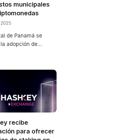
stos municipales
riptomonedas
, 2025
tal de Panamá se
la adopción de
 digitales, permitiendo
iudadanos pagar
os y tasas
ey recibe
ción para ofrecer
ios de staking en