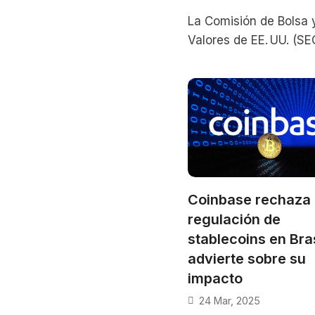
La Comisión de Bolsa 
Valores de EE. UU. (SE
publicó una declaraci
oficial advirtiendo a e
y participantes del m
Coinbase rechaza 
regulación de
stablecoins en Bras
advierte sobre su
impacto
24 Mar, 2025