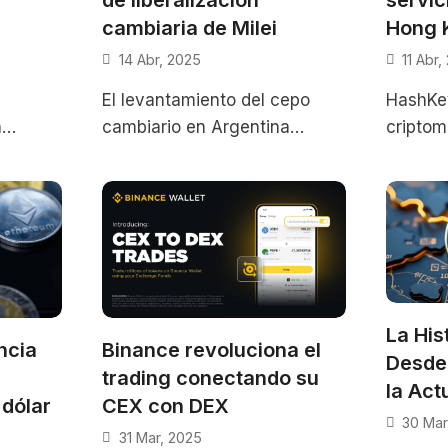
cambiaria de Milei
Hong 
14 Abr, 2025
11 Abr,
El levantamiento del cepo
HashKey
n
cambiario en Argentina
criptom
1
provocó una baja inmediata
consegu
,
en la cotización del USDT,
oficial
reflejando la expectativa de
ofrecer
Este mo
La His
ncia
Binance revoluciona el
Desde 
trading conectando su
la Act
 dólar
CEX con DEX
30 Mar
31 Mar, 2025