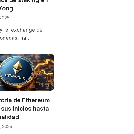
Kong
 2025
, el exchange de
onedas, ha
ido autorización
 en Hong Kong para
 servicios de staking.
vimiento podría
toria de Ethereum:
sus Inicios hasta
ualidad
, 2025