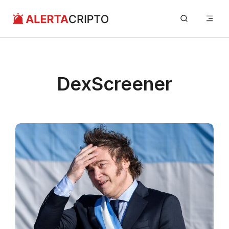
Saltar
Me
al
contenido
DexScreener