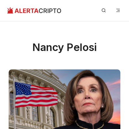
Saltar
Me
al
contenido
Nancy Pelosi