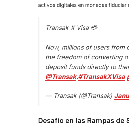
activos digitales en monedas fiduciari
Transak X Visa 💳
Now, millions of users from 
the freedom of converting o
deposit funds directly to the
@Transak
.
#TransakXVisa
— Transak (@Transak)
Janu
Desafío en las Rampas de S