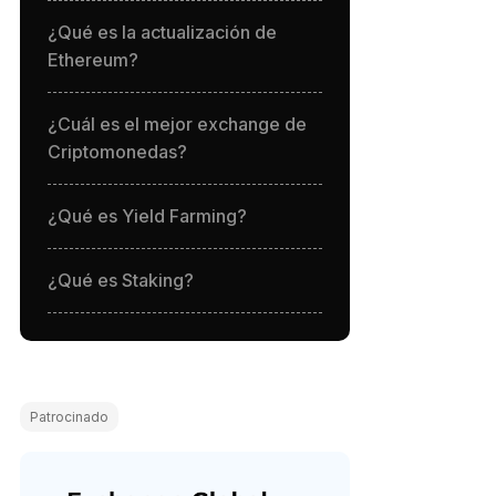
¿Qué es la actualización de
Ethereum?
¿Cuál es el mejor exchange de
Criptomonedas?
¿Qué es Yield Farming?
¿Qué es Staking?
Patrocinado