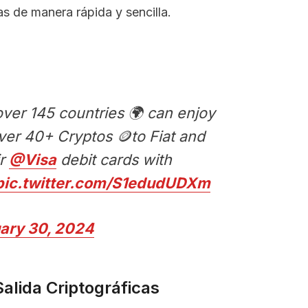
as de manera rápida y sencilla.
over 145 countries 🌍 can enjoy
ver 40+ Cryptos 🪙to Fiat and
ir
@Visa
debit cards with
pic.twitter.com/S1edudUDXm
ary 30, 2024
alida Criptográficas