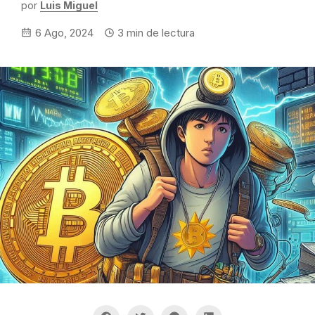
por
Luis Miguel
6 Ago, 2024
3
min de lectura