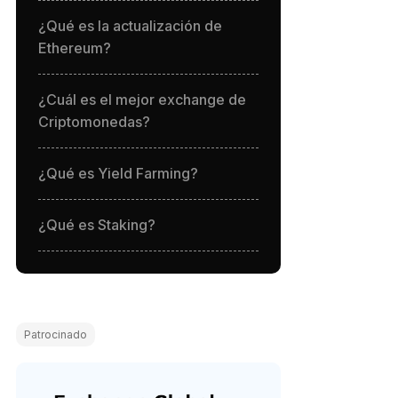
¿Qué es la actualización de
Ethereum?
¿Cuál es el mejor exchange de
Criptomonedas?
¿Qué es Yield Farming?
¿Qué es Staking?
Patrocinado