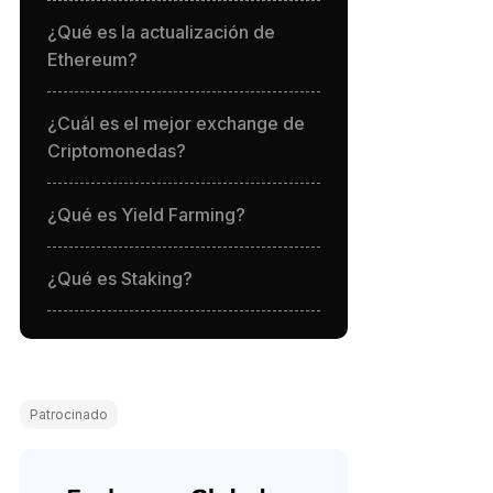
¿Qué es la actualización de
Ethereum?
¿Cuál es el mejor exchange de
Criptomonedas?
¿Qué es Yield Farming?
¿Qué es Staking?
Patrocinado