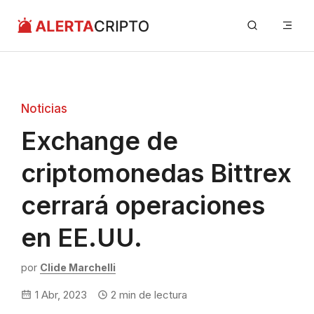
Saltar
Me
al
contenido
Noticias
Exchange de
criptomonedas Bittrex
cerrará operaciones
en EE.UU.
por
Clide Marchelli
1 Abr, 2023
2
min de lectura