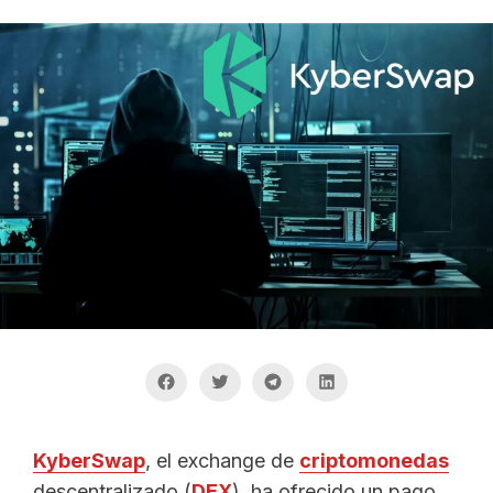
KyberSwap
, el exchange de
criptomonedas
descentralizado (
DEX
), ha ofrecido un pago