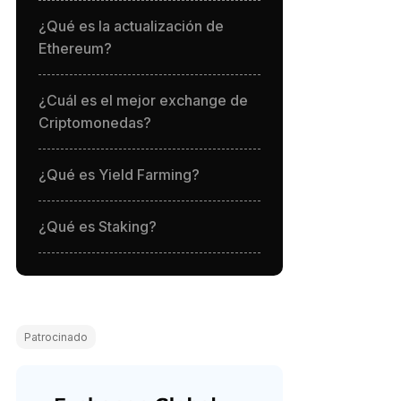
¿Qué es la actualización de
Ethereum?
¿Cuál es el mejor exchange de
Criptomonedas?
¿Qué es Yield Farming?
¿Qué es Staking?
Patrocinado