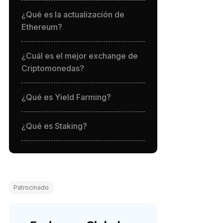
¿Qué es la actualización de
Ethereum?
¿Cuál es el mejor exchange de
Criptomonedas?
¿Qué es Yield Farming?
¿Qué es Staking?
Patrocinado