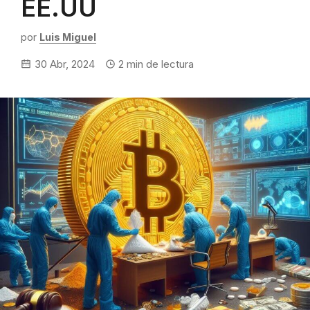
EE.UU
por
Luis Miguel
30 Abr, 2024
2
min de lectura