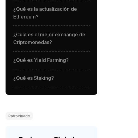
¿Qué es la actualización de
Ethereum?
¿Cuál es el mejor exchange de
Criptomonedas?
¿Qué es Yield Farming?
¿Qué es Staking?
Patrocinado