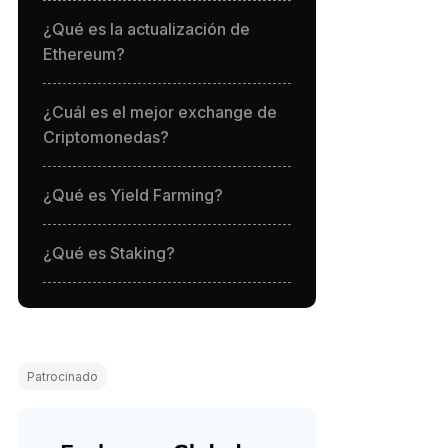
¿Qué es la actualización de
Ethereum?
¿Cuál es el mejor exchange de
Criptomonedas?
¿Qué es Yield Farming?
¿Qué es Staking?
Patrocinado