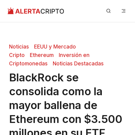
Saltar
Me
al
contenido
Noticias
EEUU y Mercado
Cripto
Ethereum
Inversión en
Criptomonedas
Noticias Destacadas
BlackRock se
consolida como la
mayor ballena de
Ethereum con $3.500
millones en su ETF