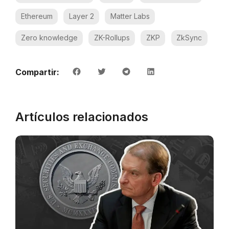
Ethereum
Layer 2
Matter Labs
Zero knowledge
ZK-Rollups
ZKP
ZkSync
Compartir:
Artículos relacionados